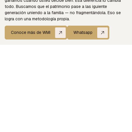
ganamos cuando usted decide bien. Esa diferencia lo cambia
todo. Buscamos que el patrimonio pase a las iguiente
generación uniendo a la familia — no fragmentándola. Eso se
logra con una metodología propia.
Conoce más de WMI
Whatsapp
Conoce más de WMI
Hablemos
Estrategia, no
Independencia
productos
con apellido. El
suyo
Un Multi-Family Office
independiente, sin producto
Acompañamos a la familia
propio, sin comisiones de
frente a bancos, abogados,
terceros y sin cuotas
fiduciarias y asesores, siempre
comerciales que cumplir.
desde su lado de la mesa.